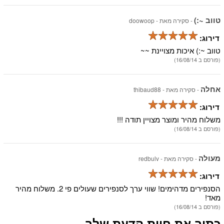
טווב ~:)
- סקירה מאת -
doowoop
דירוג:
טווב ~:) איכות מצויינת ~~
(פורסם ב 16/08/14)
אחלה
- סקירה מאת -
thibaud88
דירוג:
משלוח מהיר ומוצר מצויין תודה !!!
(פורסם ב 16/08/14)
מעולה
- סקירה מאת -
redbulv
דירוג:
הסנפירים מדהימים! שווי ערך לסנפירים שעולים פי 2. משלוח מהיר
מאד!
(פורסם ב 16/08/14)
כתוב את חוות הדעת שלך