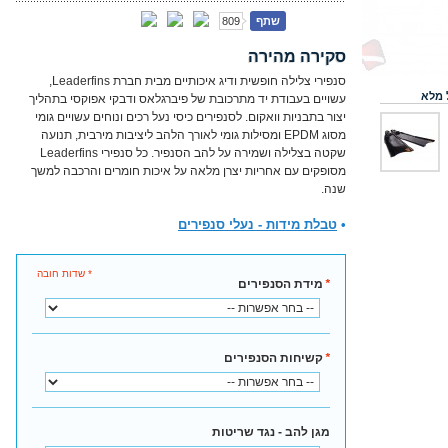
שתף
809
סקירה מהירה
סנפירי צלילה חופשית ודיג איכותיים מבית חברת Leaderfins,
 מלא
עשויים בעבודת יד מתרכובת של פיברגלאס ודבקי אפוקסי בתהליך
יצור בתבניות וואקום. לסנפירים כיסי נעל רכים ונוחים עשויים גומי
מסוג EPDM ומסילות גומי לאורך הלהב ליציבות מירבית, תנועה
שקטה בצלילה ושמירה על להב הסנפיר. כל סנפירי Leaderfins
מסופקים עם אחריות יצרן מלאה על איכות חומרים והרכבה למשך
שנה.
•
טבלת מידות - נעלי סנפירים
* שדות חובה
*
מידת הסנפירים
*
קשיחות הסנפירים
מגן להב - נגד שריטות