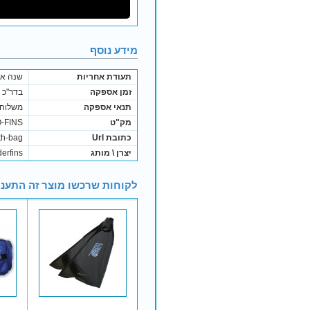
מידע נוסף
תעודת אחריות
שנה אח
זמן אספקה
בדר"כ נשלח בתוך 
תנאי אספקה
משלוח 
מק"ט
-FINS
כתובת Url
th-bag
יצרן \ מותג
erfins
לקוחות שרכשו מוצר זה התעני