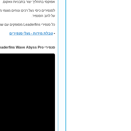
אפוקסי בתהליך יצור בתבניות וואקום.
על להב הסנפיר.
כל סנפירי Leaderfins מסופקים עם שנה אחריות יצרן על איכות חומרים והרכבה.
•
טבלת מידות - נעלי סנפירים
סנפירי Leaderfins Wave Abyss Pro