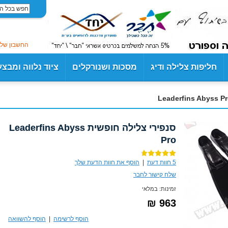
החשבון שלי
חליפות צלילה ודיג
מסכות ושנורקלים
ציוד נלווה ומבצ
סנפירי צלילה חופשית Leaderfins Abyss
Pro
5
חוות דעת
|
הוסף את חוות הדעת שלך
שלח קישור לחבר
זמינות:
במלאי
963 ₪
הוסף לרשימה
|
הוסף להשוואה