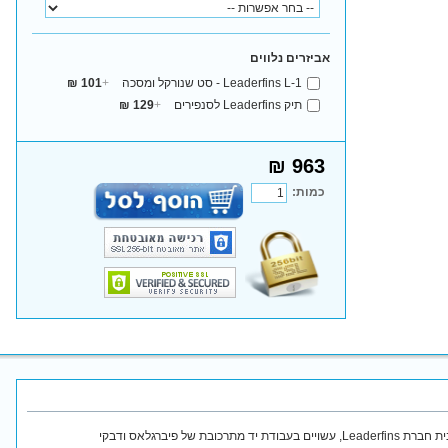
אביזרים נלווים
Leaderfins L-1 - סט שנורקל ומסכה
+
101 ₪
תיק Leaderfins לסנפירים
+
129 ₪
963 ₪
כמות:
סנפירי צלילה חופשית ודיג איכותיים מבית חברת Leaderfins, עשויים בעבודת יד מתרכובת של פיברגלאס ודבקי