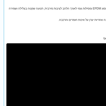
לסנפירים כיסי נעל רכים ונוחים מגומי מסוג EPDM ומסילות גומי לאורך הלהב לציבות מירבית, תנועה שקטה בצלילה ושמירה