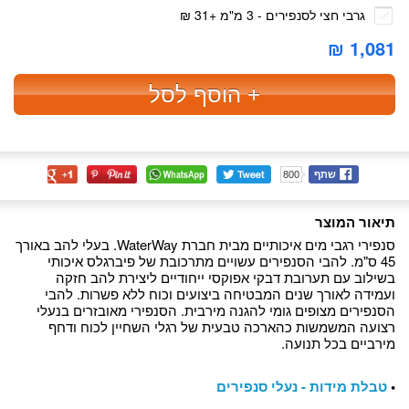
גרבי חצי לסנפירים - 3 מ"מ
+
31 ₪
1,081 ₪
+ הוסף לסל
שתף
800
תיאור המוצר
סנפירי רגבי מים איכותיים מבית חברת WaterWay. בעלי להב באורך
45 ס"מ. להבי הסנפירים עשויים מתרכובת של פיברגלס איכותי
בשילוב עם תערובת דבקי אפוקסי ייחודיים ליצירת להב חזקה
ועמידה לאורך שנים המבטיחה ביצועים וכוח ללא פשרות. להבי
הסנפירים מצופים גומי להגנה מירבית. הסנפירי מאובזרים בנעלי
רצועה המשמשות כהארכה טבעית של רגלי השחיין לכוח ודחף
מירביים בכל תנועה.
•
טבלת מידות - נעלי סנפירים