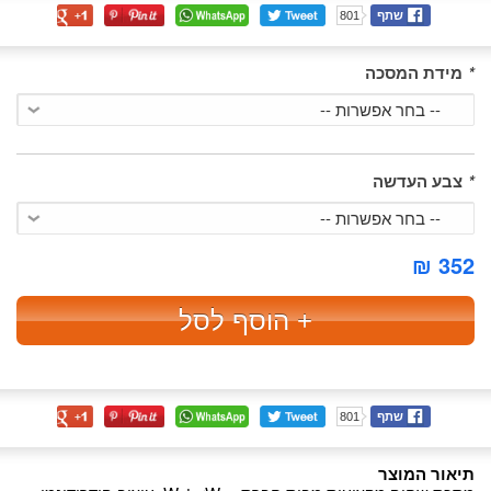
שתף
801
*
מידת המסכה
*
צבע העדשה
352 ₪
+ הוסף לסל
שתף
801
תיאור המוצר