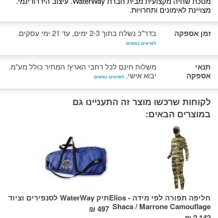
מסכת שחיה מקצועית מבית חברת WaterWay. עיצוב הידרודינמי.
מצויינת לאימונים ותחרויות.
זמן אספקה
בדר"כ נשלח בתוך 2-3 ימים, עד 21 ימי עסקים.
לפרטים נוספים
תנאי
משלוח חינם לכל רחבי הארץ! המחיר כולל מע"מ.
אספקה
יבוא אישי.
לפרטים נוספים
לקוחות שרכשו מוצר זה התעניינו גם
במוצרים הבאים:
חליפה תפורה לפי מידה - Elios
תיק WaterWay לסנפירים וציוד
ns
Shaca / Marrone Camouflage
497 ₪
46 ₪
2,142 ₪