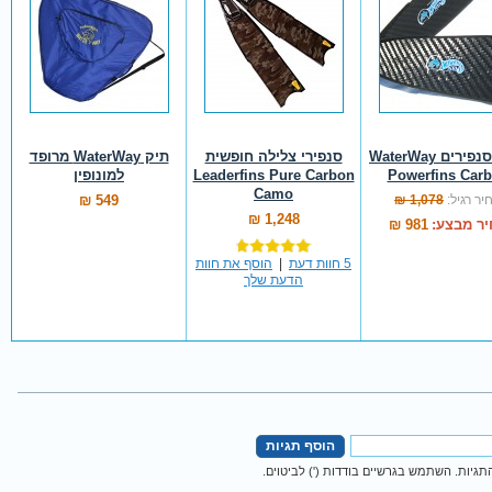
להבי סנפירים WaterWay
סנפירי צלילה חופשית
תיק WaterWay מרופד
Powerfins Car
Leaderfins Pure Carbon
למונופין
Camo
יר רגיל:
1,078 ₪
549 ₪
1,248 ₪
ר מבצע:
981 ₪
5 חוות דעת
|
הוסף את חוות
הדעת שלך
הוסף תגיות
גיות. השתמש בגרשיים בודדות (') לביטוים.