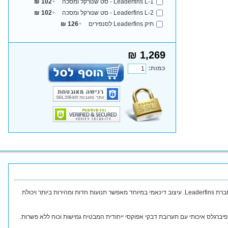
Leaderfins L-1 - סט שנורקל ומסכה
+
102 ₪
Leaderfins L-2 - סט שנורקל ומסכה
+
102 ₪
תיק Leaderfins לסנפירים
+
126 ₪
1,269 ₪
כמות:
סנפירים איכותיים למשחקי מים מבית חברת Leaderfins. עיצוב דינאמי במיוחד מאפשר תנועות חדות ומהירות ביותר ויכולת
פיברגלס איכותי עם תערובת דבקי אפוקסי ייחודית המבטיח גמישות וכוח ללא פשרות.