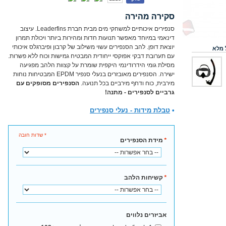
סקירה מהירה
סנפירים איכותיים למשחקי מים מבית חברת Leaderfins. עיצוב
דינאמי במיוחד מאפשר תנועות חדות ומהירות ביותר ויכולת תמרון
יוצאת דופן. להב הסנפירים עשוי משילוב של קרבון ופיברגלס איכותי
 מלא
עם תערובת דבקי אפוקסי ייחודית המבטיח גמישות וכוח ללא פשרות.
מסילת גומי הידרודינמי היקפית שומרת על קצוות הלהב מפגיעה
ישירה. הסנפירים מאובזרים בנעלי סנפיר EPDM המבטיחות נוחות
מירבית, כוח ודחף מירביים בכל תנועה.
הסנפירים מסופקים עם
גרביים לסנפירים - מתנה!
•
טבלת מידות - נעלי סנפירים
* שדות חובה
*
מידת הסנפירים
*
קשיחות הלהב
אביזרים נלווים