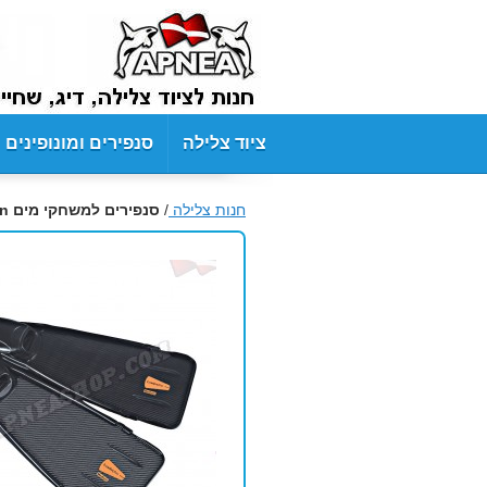
ציוד צלילה
סנפירים ומונופינים
חנות צלילה
/
סנפירים למשחקי מים Leaderfins UWG Carbon