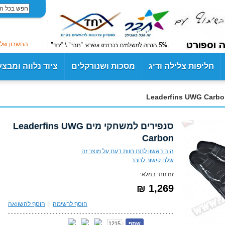
החשבון שלי
חליפות צלילה ודיג
מסכות ושנורקלים
ציוד נלווה ומבצ
סנפירים למשחקי מים Leaderfins UWG
Carbon
היה ראשון לתת חוות דעת על מוצר זה
שלח קישור לחבר
זמינות:
במלאי
1,269 ₪
הוסף לרשימה
|
הוסף להשוואה
שתף
1215