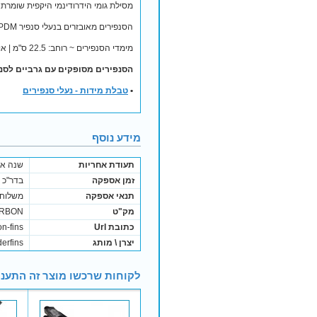
מסילת גומי הידרודינמי היקפית שומרת 
הסנפירים מאובזרים בנעלי סנפיר EPDM המבטיחות נוחות מירבית, כוח ודחף מירביים בכל תנועה.
מימדי הסנפירים ~ רוחב: 22.5 ס"מ | אורך: 68 ס"מ
הסנפירים מסופקים עם גרביים לסנפ
•
טבלת מידות - נעלי סנפירים
מידע נוסף
תעודת אחריות
שנה אח
זמן אספקה
בדר"כ נשלח בתוך 
תנאי אספקה
משלוח 
מק"ט
RBON
כתובת Url
n-fins
יצרן \ מותג
erfins
לקוחות שרכשו מוצר זה התעני