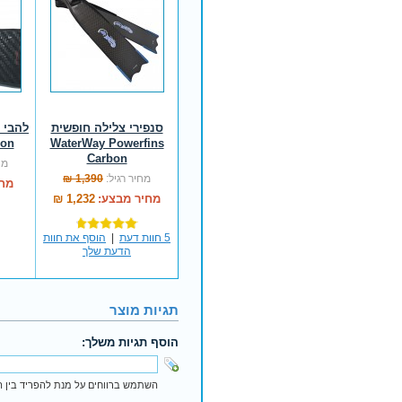
סנפירי צלילה חופשית
bon
WaterWay Powerfins
Carbon
מח
מחיר רגיל:
1,390 ₪
מחי
מחיר מבצע:
1,232 ₪
5 חוות דעת
|
הוסף את חוות
הדעת שלך
תגיות מוצר
הוסף תגיות משלך:
השתמש ברווחים על מנת להפריד בין הת