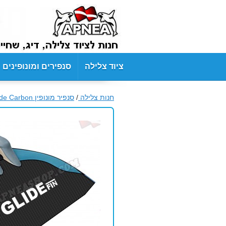
ציוד צלילה
סנפירים ומונופינים
חנות צלילה
/
סנפיר מונופין WaterWay Freediving Glide Carbon