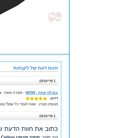
חוות דעת של לקוחות
1 פריט(ים)
במילה אחת - WOW
- סקירה מאת -
ג
דירוג:
מונופין מצויין - שווה לגמרי כל שקל! צ
1 פריט(ים)
כתוב את חוות הדעת ש
הנך סוקר:
סנפיר מונופין WaterWay Freediving Glide Carbon