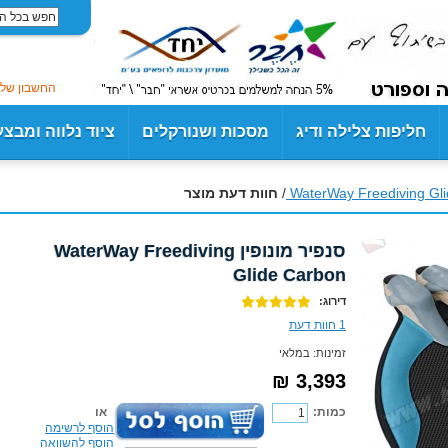
החשבון שלי
חליפות צלילה ודיג
מסכות ושנורקלים
ציוד נלווה ומבצ
/
חוות דעת מוצר
סנפיר מונופין WaterWay Freediving
Glide Carbon
דירוג:
1 חוות דעת
זמינות:
במלאי
3,393 ₪
כמות:
או
הוסף לרשימה
הוסף להשוואה