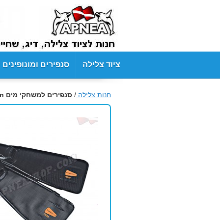
ציוד צלילה
סנפירים ומונופינים
חנות צלילה
/
סנפירים למשחקי מים Leaderfins UWG Carbon