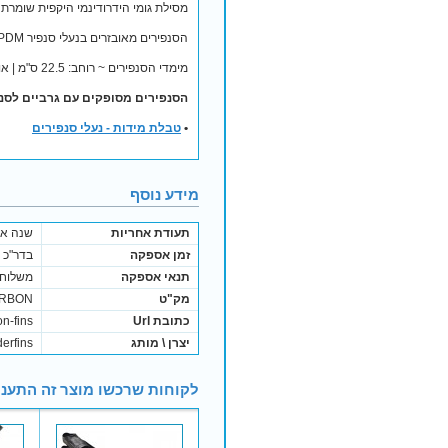
מסילת גומי הידרודינמי היקפית שומרת 
הסנפירים מאובזרים בנעלי סנפיר EPDM המבטיחות נוחות מירבית, כוח ודחף מירביים בכל תנועה.
מימדי הסנפירים ~ רוחב: 22.5 ס"מ | אורך: 68 ס"מ
הסנפירים מסופקים עם גרביים לסנפ
•
טבלת מידות - נעלי סנפירים
מידע נוסף
תעודת אחריות
שנה אח
זמן אספקה
בדר"כ נשלח בתוך 
תנאי אספקה
משלוח 
מק"ט
RBON
כתובת Url
n-fins
יצרן \ מותג
erfins
לקוחות שרכשו מוצר זה התעני