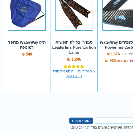
להבי סנפירים WaterWay
סנפירי צלילה חופשית
תיק WaterWay מרופד
Powerfins Car
Leaderfins Pure Carbon
למונופין
Camo
יר רגיל:
1,076 ₪
548 ₪
1,246 ₪
ר מבצע:
980 ₪
5 חוות דעת
|
הוסף את חוות
הדעת שלך
הוסף תגיות
גיות. השתמש בגרשיים בודדות (') לביטוים.