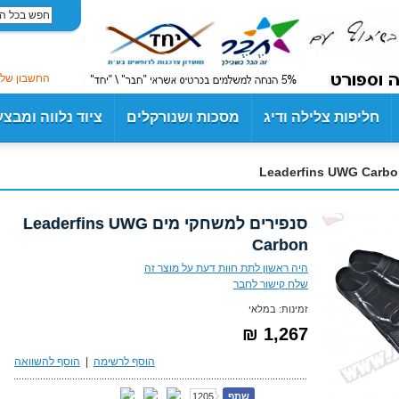
החשבון שלי
חליפות צלילה ודיג
מסכות ושנורקלים
ציוד נלווה ומבצ
סנפירים למשחקי מים Leaderfins UWG
Carbon
היה ראשון לתת חוות דעת על מוצר זה
שלח קישור לחבר
זמינות:
במלאי
1,267 ₪
הוסף לרשימה
|
הוסף להשוואה
שתף
1205