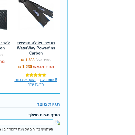
סנפירי צלילה חופשית
bon
WaterWay Powerfins
Carbon
מח
מחיר רגיל:
1,388 ₪
מחי
מחיר מבצע:
1,230 ₪
5 חוות דעת
|
הוסף את חוות
הדעת שלך
תגיות מוצר
הוסף תגיות משלך:
השתמש ברווחים על מנת להפריד בין הת