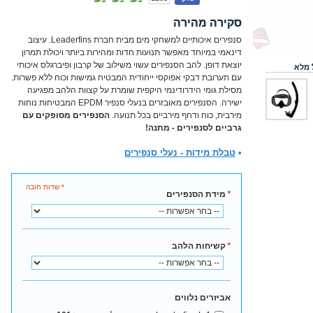
סקירה מהירה
סנפירים איכותיים למשחקי מים מבית חברת Leaderfins. עיצוב
דינאמי במיוחד מאפשר תנועות חדות ומהירות ביותר ויכולת תמרון
יוצאת דופן. להב הסנפירים עשוי משילוב של קרבון ופיברגלס איכותי
 מלא
עם תערובת דבקי אפוקסי ייחודית המבטיח גמישות וכוח ללא פשרות.
מסילת גומי הידרודינמי היקפית שומרת על קצוות הלהב מפגיעה
ישירה. הסנפירים מאובזרים בנעלי סנפיר EPDM המבטיחות נוחות
מירבית, כוח ודחף מירביים בכל תנועה.
הסנפירים מסופקים עם
גרביים לסנפירים - מתנה!
•
טבלת מידות - נעלי סנפירים
* שדות חובה
*
מידת הסנפירים
*
קשיחות הלהב
אביזרים נלווים