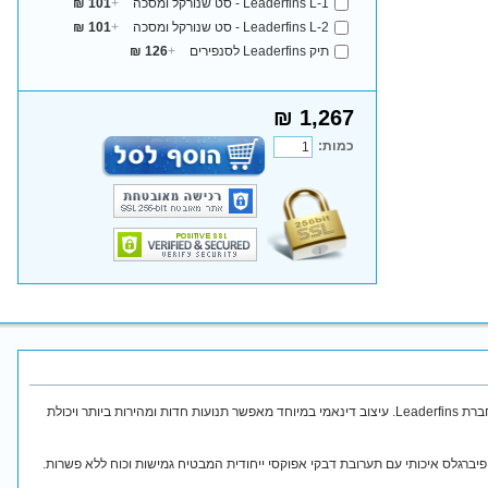
Leaderfins L-1 - סט שנורקל ומסכה
+
101 ₪
Leaderfins L-2 - סט שנורקל ומסכה
+
101 ₪
תיק Leaderfins לסנפירים
+
126 ₪
1,267 ₪
כמות:
סנפירים איכותיים למשחקי מים מבית חברת Leaderfins. עיצוב דינאמי במיוחד מאפשר תנועות חדות ומהירות ביותר ויכולת
פיברגלס איכותי עם תערובת דבקי אפוקסי ייחודית המבטיח גמישות וכוח ללא פשרות.