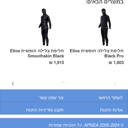
במוצרים הבאים:
חליפת צלילה חופשית Elios
חליפת צלילה חופשית Elios
ic
Smoothskin Black
Black Pro
1,915 ₪
1,603 ₪
מחי
מח
לעמוד הראשי
צור עמנו קשר
אודות החנות
תקנון ומדיניות החנות
© 2006-2024 APNEA. כל הזכויות שמורות.