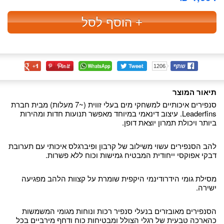
+ הוסף לסל
שתף
1206
תיאור המוצר
סנפירים איכותיים למשחקי מים בעלי זווית (~7 מעלות) מבית חברת
Leaderfins. עיצוב דינאמי במיוחד מאפשר תנועות חדות ומהירות
ביותר ויכולת תמרון יוצאת דופן.
להב הסנפירים עשוי משילוב של קרבון ופיברגלס איכותי עם תערובת
דבקי אפוקסי ייחודית המבטיח גמישות וכוח ללא פשרות.
מסילת גומי הידרודינמי היקפית שומרת על קצוות הלהב מפגיעה
ישירה.
הסנפירים מאובזרים בנעלי סנפיר רכות ונוחות מגומי המשמשות
כהארכה טבעית של רגלי הצולל ומבטיחות כוח ודחף מירביים בכל