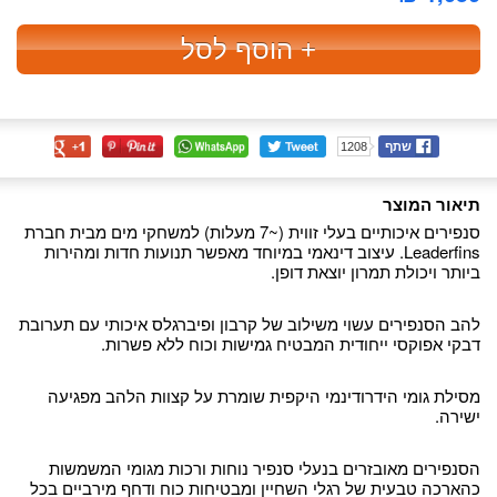
+ הוסף לסל
שתף
1208
תיאור המוצר
סנפירים איכותיים בעלי זווית (~7 מעלות) למשחקי מים מבית חברת
Leaderfins. עיצוב דינאמי במיוחד מאפשר תנועות חדות ומהירות
ביותר ויכולת תמרון יוצאת דופן.
להב הסנפירים עשוי משילוב של קרבון ופיברגלס איכותי עם תערובת
דבקי אפוקסי ייחודית המבטיח גמישות וכוח ללא פשרות.
מסילת גומי הידרודינמי היקפית שומרת על קצוות הלהב מפגיעה
ישירה.
הסנפירים מאובזרים בנעלי סנפיר נוחות ורכות מגומי המשמשות
כהארכה טבעית של רגלי השחיין ומבטיחות כוח ודחף מירביים בכל