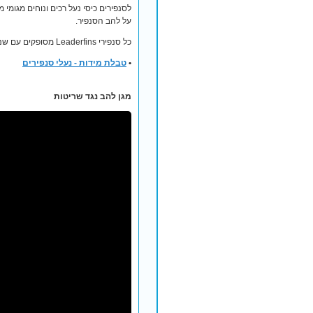
על להב הסנפיר.
כל סנפירי Leaderfins מסופקים עם שנה אחריות יצרן על איכות חומרים והרכבה.
•
טבלת מידות - נעלי סנפירים
מגן להב נגד שריטות