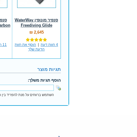
סנפיר מונופין WaterWay
סנפי
Carbon
Freediving Glide
2,645 ₪
4 חוות דעת
|
הוסף את חוות
11 חוות דעת
הדעת שלך
תגיות מוצר
הוסף תגיות משלך:
השתמש ברווחים על מנת להפריד בין הת