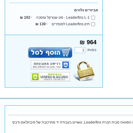
אביזרים נלווים
Leaderfins L-1 - סט שנורקל ומסכה
+
102 ₪
תיק Leaderfins לסנפירים
+
130 ₪
964 ₪
כמות:
סנפירי צלילה חופשית ודיג איכותיים עם הסוואה מבית חברת Leaderfins, עשויים בעבודת יד מתרכובת של פיברגלאס ודבקי