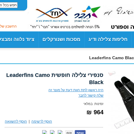
החשבון שלי
חליפות צלילה ודיג
מסכות ושנורקלים
ציוד נלווה ומבצ
סנפירי צלילה חופשית Leaderfins Camo
Black
היה ראשון לתת חוות דעת על מוצר זה
שלח קישור לחבר
זמינות:
במלאי
964 ₪
הוסף לרשימה
|
הוסף להשוואה
שתף
808