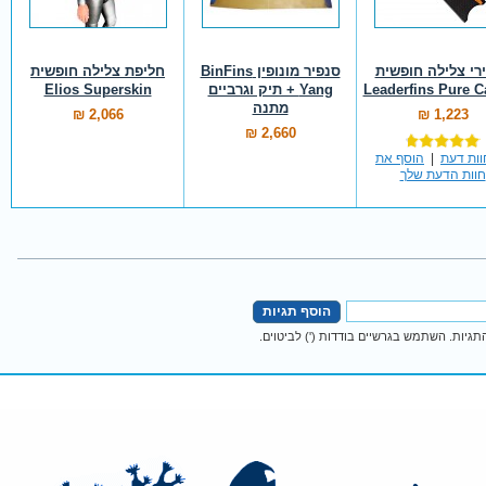
רי צלילה חופשית
סנפיר מונופין BinFins
חליפת צלילה חופשית
Leaderfins Pure 
Yang + תיק וגרביים
Elios Superskin
מתנה
2,066 ₪
1,223 ₪
2,660 ₪
|
הוסף את
חוות הדעת שלך
הוסף תגיות
גיות. השתמש בגרשיים בודדות (') לביטוים.