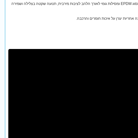
לסנפירים כיסי נעל רכים ונוחים מגומי מסוג EPDM ומסילות גומי לאורך הלהב לציבות מירבית, תנועה שקטה בצלילה ושמירה