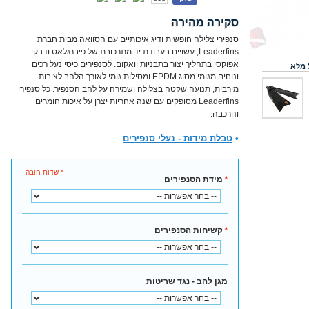
סקירה מהירה
סנפירי צלילה חופשית ודיג איכותיים עם הסוואה מבית חברת
Leaderfins, עשויים בעבודת יד מתרכובת של פיברגלאס ודבקי
אפוקסי בתהליך יצור בתבניות וואקום. לסנפירים כיסי נעל רכים
 מלא
ונוחים מגומי מסוג EPDM ומסילות גומי לאורך הלהב לציבות
מירבית, תנועה שקטה בצלילה ושמירה על להב הסנפיר. כל סנפירי
Leaderfins מסופקים עם שנה אחריות יצרן על איכות חומרים
והרכבה.
•
טבלת מידות - נעלי סנפירים
* שדות חובה
*
מידת הסנפירים
*
קשיחות הסנפירים
מגן להב - נגד שריטות