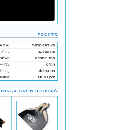
מידע נוסף
תעודת אחריות
שנה אח
זמן אספקה
בדר"כ נשלח בתוך 
תנאי אספקה
משלוח 
מק"ט
-FINS
כתובת Url
th-bag
יצרן \ מותג
erfins
לקוחות שרכשו מוצר זה התעני