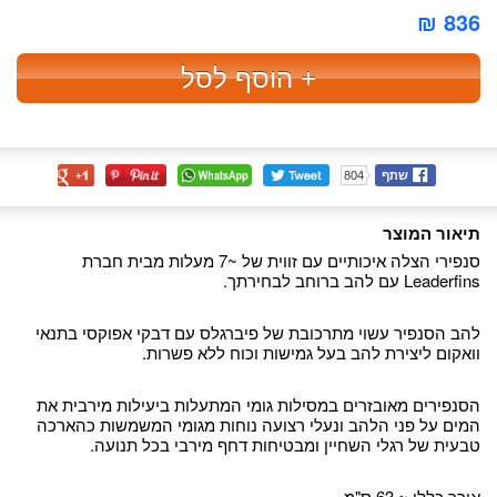
836 ₪
+ הוסף לסל
שתף
804
תיאור המוצר
סנפירי הצלה איכותיים עם זווית של ~7 מעלות מבית חברת
Leaderfins עם להב ברוחב לבחירתך.
להב הסנפיר עשוי מתרכובת של פיברגלס עם דבקי אפוקסי בתנאי
וואקום ליצירת להב בעל גמישות וכוח ללא פשרות.
הסנפירים מאובזרים במסילות גומי המתעלות ביעילות מירבית את
המים על פני הלהב ונעלי רצועה נוחות מגומי המשמשות כהארכה
טבעית של רגלי השחיין ומבטיחות דחף מירבי בכל תנועה.
אורך כללי ~ 63 ס"מ