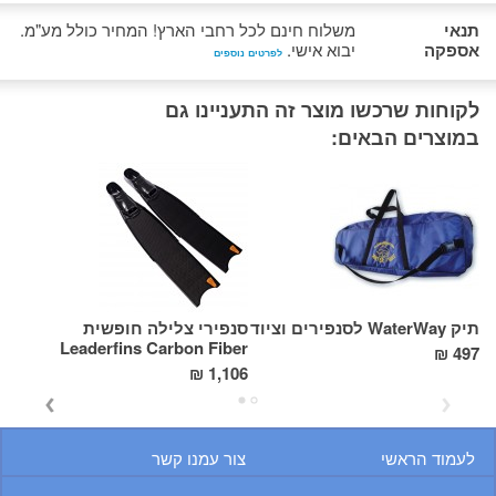
תנאי
משלוח חינם לכל רחבי הארץ! המחיר כולל מע"מ.
אספקה
יבוא אישי.
לפרטים נוספים
לקוחות שרכשו מוצר זה התעניינו גם
במוצרים הבאים:
תיק WaterWay לסנפירים וציוד
סנפירי צלילה חופשית
Leaderfins Carbon Fiber
קצ
497 ₪
35 ₪
1,106 ₪
לעמוד הראשי
צור עמנו קשר