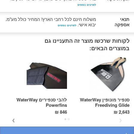
לפרטים נוספים
תנאי
משלוח חינם לכל רחבי הארץ! המחיר כולל מע"מ.
אספקה
יבוא אישי.
לפרטים נוספים
לקוחות שרכשו מוצר זה התעניינו גם
במוצרים הבאים:
סנפיר מונופין WaterWay
להבי סנפירים WaterWay
סנ
on
Powerfins
Freediving Glide
2 ₪
846 ₪
2,643 ₪