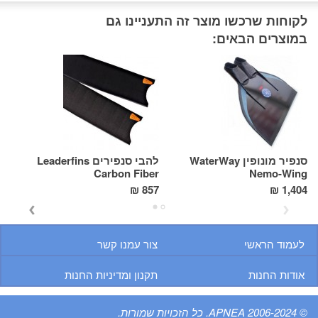
לקוחות שרכשו מוצר זה התעניינו גם
במוצרים הבאים:
סנפיר מונופין WaterWay
להבי סנפירים Leaderfins
on
Carbon Fiber
Nemo-Wing
9 ₪
857 ₪
1,404 ₪
לעמוד הראשי
צור עמנו קשר
אודות החנות
תקנון ומדיניות החנות
© 2006-2024 APNEA. כל הזכויות שמורות.