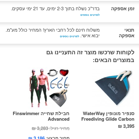
זמן אספקה
בדר"כ נשלח בתוך 2-3 ימים, עד 21 ימי עסקים.
לפרטים נוספים
תנאי
משלוח חינם לכל רחבי הארץ! המחיר כולל מע"מ.
אספקה
יבוא אישי.
לפרטים נוספים
לקוחות שרכשו מוצר זה התעניינו גם
במוצרים הבאים:
סנפיר מונופין WaterWay
חבילת שחייה Finswimmer
ing
Advanced
Freediving Glide Carbon
5 ₪
3,395 ₪
מחיר רגיל:
3,283 ₪
מחיר מבצע:
3,186 ₪