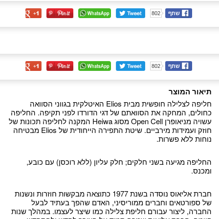
שתף
802
שתף
802
תיאור המוצר
חליפה לצלילה חופשית מבית Elios האיטלקית בגווני הסוואה
כחולים, המחקה את הסוואתם של דגי הדורדו לפני תקיפה. החליפה
עשויה מניאופרן Open Cell מסוג Heiwa המקנה לחליפה תכונות של
חוזק ועמידות מירביים. שיטת התפירה הייחודית של Elios מבטיחה
נוחות ללא פשרות.
החליפה מגיעה בשני חלקים; חלק עליון (ללא רוכסן) עם כובע,
ומכנס.
חברת אליאוס נוסדה בשנת 1977 כתוצאה מבקשות חוזרות ונשנות
של ספורטאים וחברים ממוריסיני, האדם שהפך בעתיד לבעל
החברה, ליצור עבורם חליפת צלילה כמו שיצר לעצמו. במהלך שנות