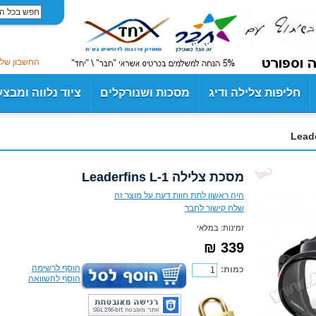
החשבון שלי
חליפות צלילה ודיג
מסכות ושנורקלים
ציוד נלווה ומבצ
מסכת צלילה Leaderfins L-1
היה ראשון לתת חוות דעת על מוצר זה
שלח קישור לחבר
זמינות:
במלאי
339 ₪
הוסף לרשימה
כמות:
הוסף להשוואה