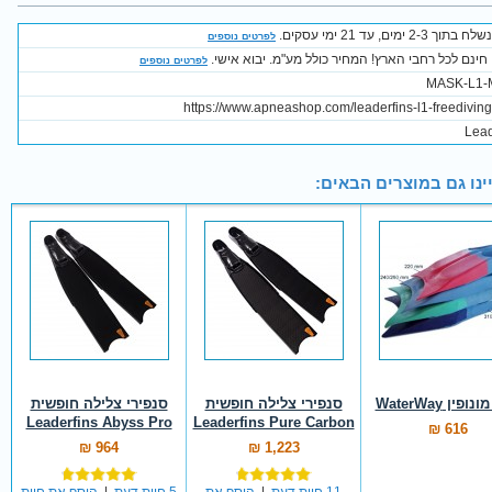
2-3 ימים, עד 21 ימי עסקים.
לפרטים נוספים
חינם לכל רחבי הארץ! המחיר כולל מע"מ. יבוא אישי.
לפרטים נוספים
MASK-L1
https://www.apneashop.com/leaderfins-l1-freedivin
Lead
ינו גם במוצרים הבאים:
ופין WaterWay
סנפירי צלילה חופשית
סנפירי צלילה חופשית
Leaderfins Abyss Pro
Leaderfins Pure Carbon
616 ₪
964 ₪
1,223 ₪