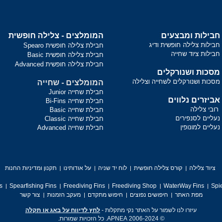
חבילות ומבצעים
המומלצים - צלילה חופשית
חבילות צלילה חופשית ודיג
חבילת צלילה חופשית Spearo
חבילות ציוד שחייה
חבילת צלילה חופשית Basic
חבילת צלילה חופשית Advanced
מסכות ושנורקלים
מסכות ושנורקלים לשחייה וצלילה
המומלצים - שחייה
חבילת שחייה Junior
אביזרים נלווים
חבילת שחייה Bi-Fins
רובי צלילה
חבילת שחייה Basic
נעליים לסנפירים
חבילת שחייה Classic
נעליים למונופין
חבילת שחייה Advanced
ציוד צלילה
קורס צלילה חופשית
לוח יד שניה
על אודותינו
תקנון ומדיניות החנות
s
Spearfishing Fins
Freediving Fins
Freediving Shop
WaterWay Fins
Spie
מפת האתר
חיפושים נפוצים
חיפוש מתקדם
מעקב הזמנות
צור קשר
עיזרו לנו לשמור על האתר נקי מתקלות -
לחץ לדיווח על באג או תקלה
© 2006-2024 APNEA. כל הזכויות שמורות.