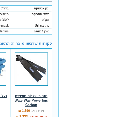
זמן אספקה
בדר"כ נשלח בתוך 
תנאי אספקה
משלוח 
מק"ט
-MONO
כתובת Url
g-mask
יצרן \ מותג
erfins
לקוחות שרכשו מוצר זה התעני
סנפירי צלילה חופשית
נעלי מונ
WaterWay Powerfins
Carbon
מחיר רגיל:
1,390 ₪
מחיר מבצע:
1,233 ₪